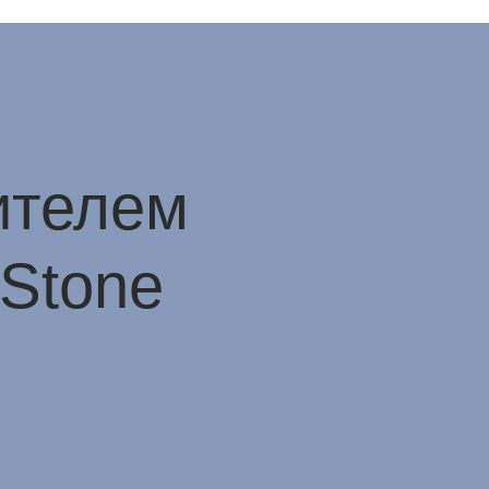
ителем
iStone