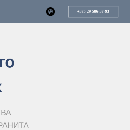
+375 29 586-37-93
го
x
ТВА
РАНИТА